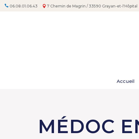
Aller
au
06.08.01.06.43
7 Chemin de Magrin / 33590 Grayan-et-l'Hôpital
contenu
Accueil
MÉDOC E