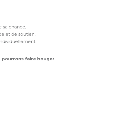
 reste un enfant
e sa chance,
de et de soutien,
individuellement,
s pourrons faire bouger
re un don