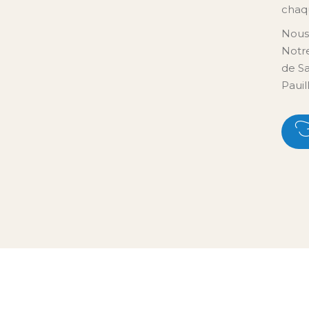
chaqu
Nous 
Notr
de Sa
Pauil
F