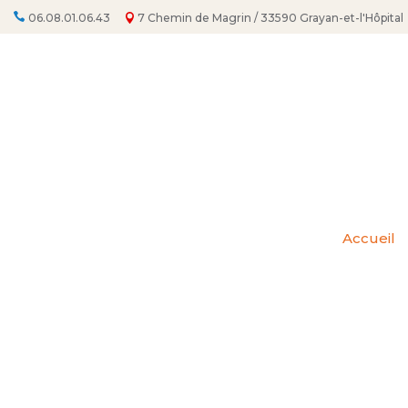
06.08.01.06.43
7 Chemin de Magrin / 33590 Grayan-et-l'Hôpital
Accueil
MÉDOC ENFA