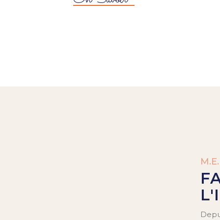
M.E.
F
L'
Depui