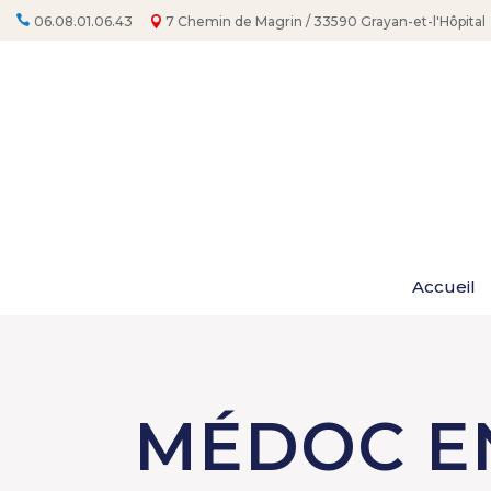
Aller
au
06.08.01.06.43
7 Chemin de Magrin / 33590 Grayan-et-l'Hôpital
contenu
Accueil
MÉDOC E