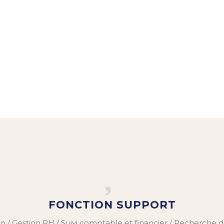
FONCTION SUPPORT
/ Gestion RH / Suivi comptable et financier / Recherche 