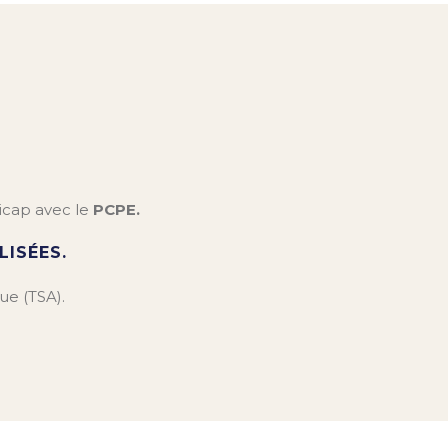
dicap avec le
PCPE.
ISÉES.
ue (TSA).