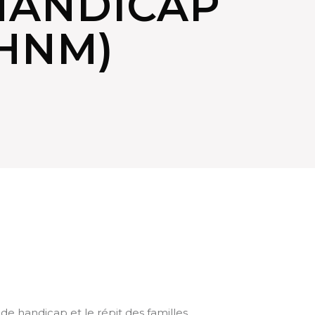
HANDICAP
HNM)
 handicap et le répit des familles.