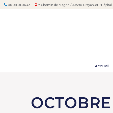
Aller
au
06.08.01.06.43
7 Chemin de Magrin / 33590 Grayan-et-l'Hôpital
contenu
Accueil
OCTOBRE 