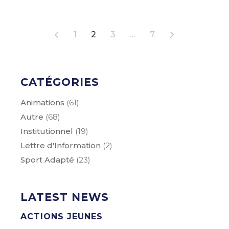
PAGINATION
1
2
3
…
7
DES
PUBLICATIONS
CATÉGORIES
Animations
(61)
Autre
(68)
Institutionnel
(19)
Lettre d'Information
(2)
Sport Adapté
(23)
LATEST NEWS
ACTIONS JEUNES