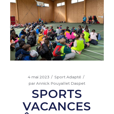
4 mai 2023
Sport Adapté
par
Annick Pouyallet Daspet
SPORTS
VACANCES