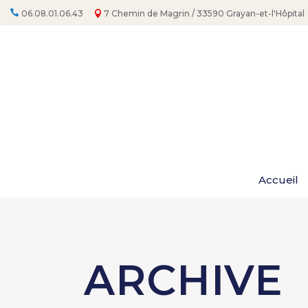
Aller
au
06.08.01.06.43
7 Chemin de Magrin / 33590 Grayan-et-l'Hôpital
contenu
Accueil
ARCHIVE