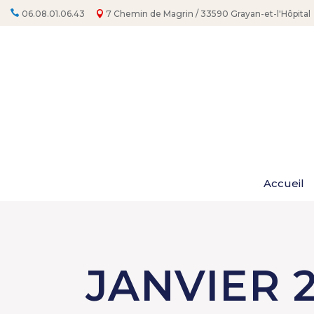
Aller
au
06.08.01.06.43
7 Chemin de Magrin / 33590 Grayan-et-l'Hôpital
contenu
Accueil
JANVIER 