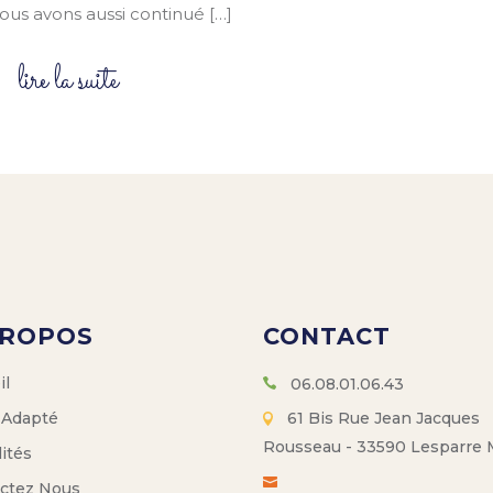
us avons aussi continué […]
lire la suite
PROPOS
CONTACT
il
06.08.01.06.43
 Adapté
61 Bis Rue Jean Jacques
Rousseau - 33590 Lesparre
ités
ctez Nous