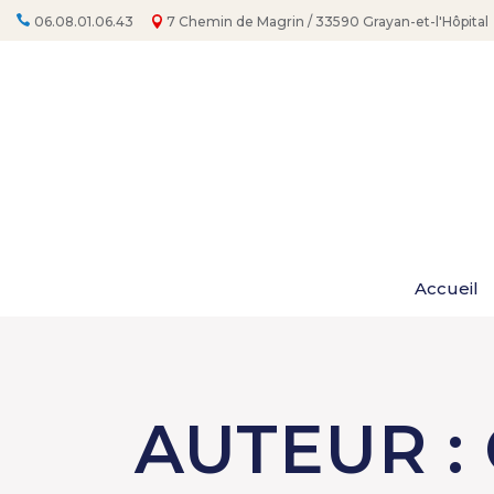
Aller
au
06.08.01.06.43
7 Chemin de Magrin / 33590 Grayan-et-l'Hôpital
contenu
Accueil
AUTEUR :